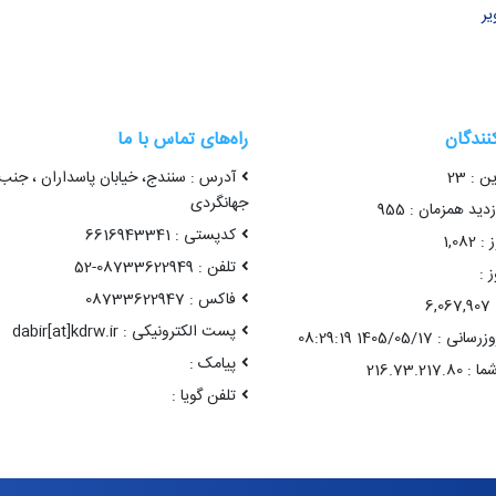
یر
کنندگان
راه‌های تماس با ما
ن : 23
آدرس : سنندج، خیابان پاسداران ، جنب
جهانگردی
ید همزمان : 955
کدپستی : 6616943341
1,08
تلفن : 08733622949-52
 :
فاکس : 08733622947
6
پست الکترونیکی : dabir[at]kdrw.ir
1405/05/17 08:29:19
پیامک :
تلفن گویا :