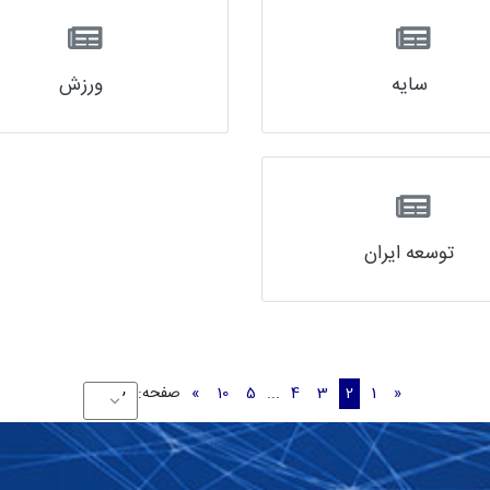
سایه
ورزش
توسعه ایران
«
1
2
3
4
...
5
10
»
صفحه: