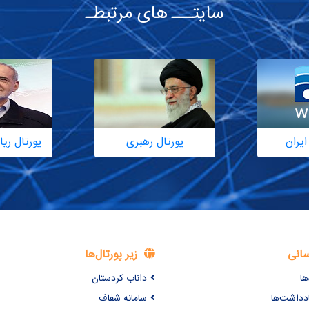
سایتـــ های مرتبطـ
ایران
پورتال رهبری
پورتال ر
سانی
زیر پورتال‌ها
ها
داناب کردستان
ادداشت‌ها
سامانه شفاف