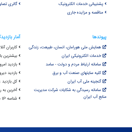
پشتیبانی خدمات الکترونیک
گالری تصاو
مناقصه و مزایده جاری
پیوندها
آمار بازدید
همایش ملی هورامان، انسان، طبیعت، زندگی
کاربران آنلای
خدمات الکترونیکی ایران
بیشترین بازد
سامانه ارتباط مردم و دولت - سامد
بازدید امروز : 2
کلیه سایتهای صنعت آب و برق
بازدید دیروز
گنجینه ملی آب ایران
کل بازدید : ,067,907
سامانه رسیدگی به شکایات شرکت مدیریت
آخرین به روزرسانی : 
منابع آب ایران
شناسه IP شما : 216.73.217.80