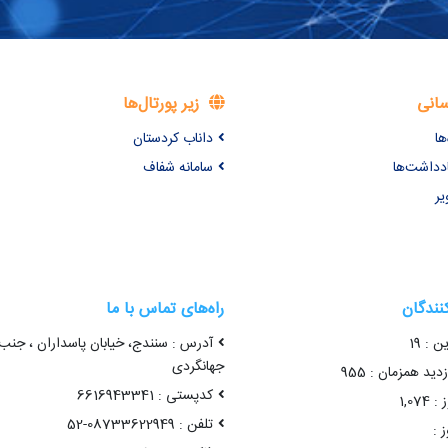
سانی
زیر پورتال‌ها
ها
داناب کردستان
ادداشت‌ها
سامانه شفاف
یر
کنندگان
راه‌های تماس با ما
ن : 19
آدرس : سنندج، خیابان پاسداران ، جنب
جهانگردی
ید همزمان : 955
کدپستی : 6616943341
1,07
تلفن : 08733622949-52
 :