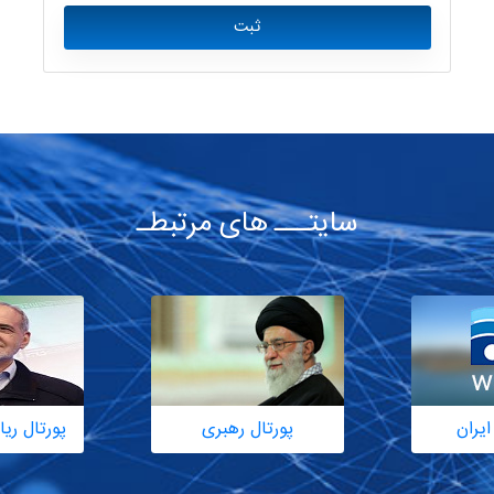
ثبت
سایتـــ های مرتبطـ
ایران
پورتال رهبری
پورتال ر