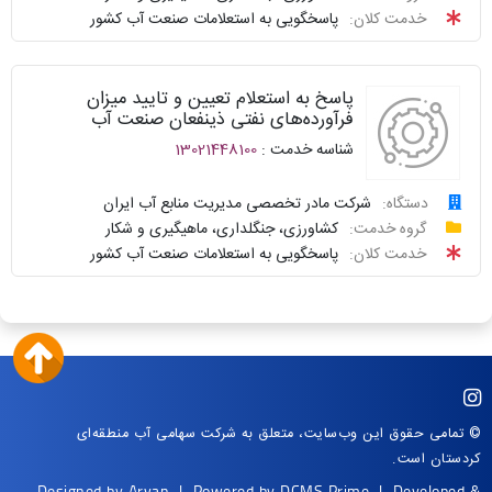
سامانه
توافقنامه
خدمت کلان:
پاسخگویی به استعلامات صنعت آب کشور
خدمات
پیگیری
دولت
شناسنامه
واحد
پاسخ به استعلام تعیین و تایید میزان
نظرسنجی
پاسخگو
فرآورده‌های نفتی ذینفعان صنعت آب
شناسه خدمت :
13021448100
سوالات
نحوه
متداول
ارائه
دستگاه:
شرکت مادر تخصصی مدیریت منابع آب ایران
درخواست
گروه خدمت:
کشاورزی، جنگلداری، ماهیگیری و شکار
سامانه
توافقنامه
خدمت کلان:
پاسخگویی به استعلامات صنعت آب کشور
خدمات
پیگیری
دولت
شناسنامه
واحد
نظرسنجی
پاسخگو
سوالات
نحوه
متداول
ارائه
© تمامی حقوق این وب‌سایت، متعلق به شرکت سهامی آب منطقه‌ای
کردستان است.
سامانه
توافقنامه
Designed by
Arvan
| Powered by
DCMS Prime
| Developed &