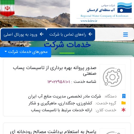
راه‌های تماس با شرکت
ورود به پورتال اصلی
خدمات شرکت
محورهای خدمات شرکت
صدور پروانه بهره برداری از تاسیسات پساب
صنعتی
شناسه خدمت :
13022958101
دستگاه:
شرکت مادر تخصصی مدیریت منابع آب ایران
درخواست
گروه خدمت:
کشاورزی، جنگلداری، ماهیگیری و شکار
خدمت کلان:
ارائه خدمات مرتبط با تاسیسات پساب
پیگیری
واحد
پاسخ به استعلام برداشت مصالح رودخانه ای