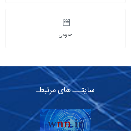
عمومی
سایتـــ های مرتبطـ