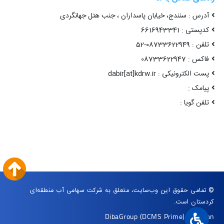
آدرس : سنندج، خیابان پاسداران ، جنب هتل جهانگردی
کدپستی : 6616943341
تلفن : 08733622949-52
فاکس : 08733622947
پست الکترونیکی : dabir[at]kdrw.ir
پیامک :
تلفن گویا :
© تمامی حقوق این وب‌سایت، متعلق به شرکت سهامی آب منطقه‌ای
کردستان است.
DibaGroup
(DCMS Prime)
|
Arvan