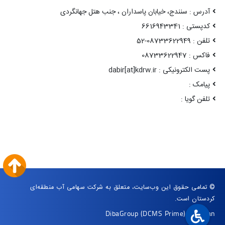
آدرس : سنندج، خیابان پاسداران ، جنب هتل جهانگردی
کدپستی : 6616943341
تلفن : 08733622949-52
فاکس : 08733622947
پست الکترونیکی : dabir[at]kdrw.ir
پیامک :
تلفن گویا :
© تمامی حقوق این وب‌سایت، متعلق به شرکت سهامی آب منطقه‌ای
کردستان است.
DibaGroup
(DCMS Prime)
|
Arvan