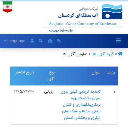
Language
>
گروه آگهی ها ‏
> عناوین آگهی ها
ردیف
عنوان
نوع
تاریخ انتشار
آگهی
1
تجدید ارزیابی کیفی برون
ارزیابی
1405/04/30
سپاری خدمات بهره
برداری،نگهداری و کنترل
ایمنی سدها و شبکه های
آبیاری و زهکشی استان