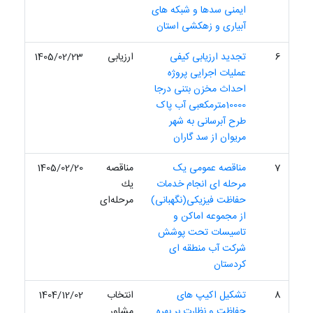
ایمنی سدها و شبکه های
آبیاری و زهکشی استان
6
تجدید ارزیابی کیفی
ارزیابی
1405/02/23
عملیات اجرایی پروژه
احداث مخزن بتنی درجا
10000مترمکعبی آب پاک
طرح آبرسانی به شهر
مریوان از سد گاران
7
مناقصه عمومی یک
مناقصه
1405/02/20
مرحله ای انجام خدمات
یك
حفاظت فیزیکی(نگهبانی)
مرحله‌ای
از مجموعه اماکن و
تاسیسات تحت پوشش
شرکت آب منطقه ای
کردستان
8
تشکیل اکیپ های
انتخاب
1404/12/02
حفاظت و نظارت بر بهره
مشاور