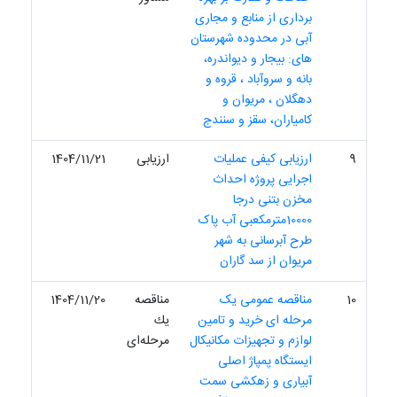
برداری از منابع و مجاری
آبی در محدوده شهرستان
های: بیجار و دیواندره،
بانه و سروآباد ، قروه و
دهگلان ، مریوان و
کامیاران، سقز و سنندج
9
ارزیابی کیفی عملیات
ارزیابی
1404/11/21
اجرایی پروژه احداث
مخزن بتنی درجا
10000مترمکعبی آب پاک
طرح آبرسانی به شهر
مریوان از سد گاران
10
مناقصه عمومی یک
مناقصه
1404/11/20
مرحله ای خرید و تامین
یك
لوازم و تجهیزات مکانیکال
مرحله‌ای
ایستگاه پمپاژ اصلی
آبیاری و زهکشی سمت