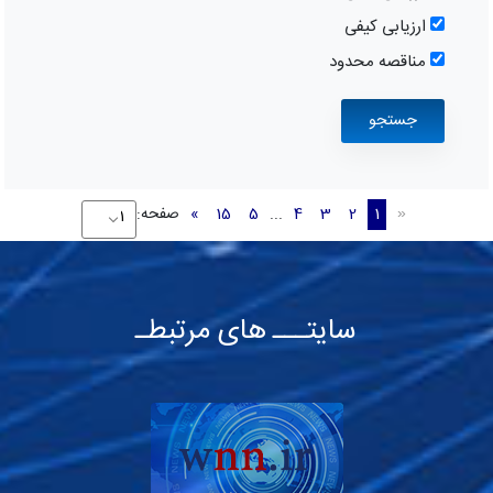
ارزیابی کیفی
مناقصه محدود
1
2
3
4
...
5
15
»
صفحه:
«
سایتـــ های مرتبطـ