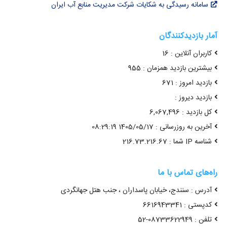
سامانه رسیدگی به شکایات شرکت مدیریت منابع آب ایران
آمار بازدیدکنندگان
کاربران آنلاین : 16
بیشترین بازدید همزمان : 955
بازدید امروز : 671
بازدید دیروز :
کل بازدید : 6,067,496
آخرین به روزرسانی : 1405/05/17 08:29:19
شناسه IP شما : 216.73.216.67
راه‌های تماس با ما
آدرس : سنندج، خیابان پاسداران ، جنب هتل جهانگردی
کدپستی : 6616943341
تلفن : 08733622949-52