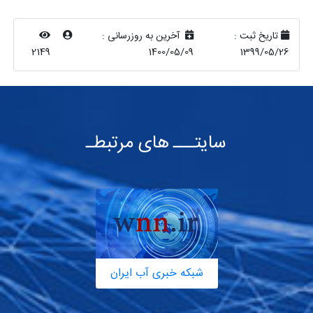
تاریخ ثبت :
آخرین به روزرسانی :
2149
1400/05/09
1399/05/26
سایتـــ های مرتبطـ
شبکه خبری آب ایران