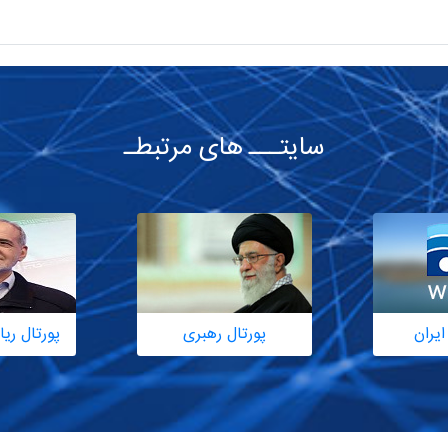
سایتـــ های مرتبطـ
ایران
پورتال رهبری
پورتال ر