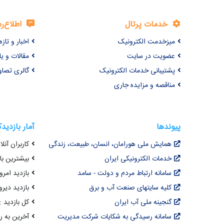
خدمات پرتال
اطلاع‌ر
میزخدمت الکترونیک
اخبار و تازه‌
عضویت در سایت
مقالات و ی
پشتیبانی خدمات الکترونیک
گالری تصاو
مناقصه و مزایده جاری
پیوندها
آمار بازدید
همایش ملی هورامان، انسان، طبیعت، زندگی
کاربران آنلای
خدمات الکترونیکی ایران
بیشترین بازد
سامانه ارتباط مردم و دولت - سامد
بازدید امروز :
کلیه سایتهای صنعت آب و برق
بازدید دیروز
گنجینه ملی آب ایران
کل بازدید : ,066,401
سامانه رسیدگی به شکایات شرکت مدیریت
آخرین به روزرسانی : 