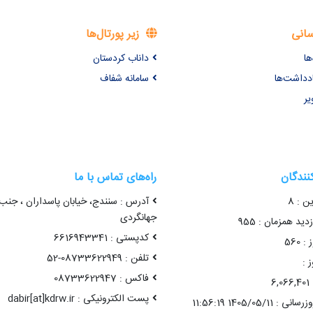
سانی
زیر پورتال‌ها
ها
داناب کردستان
ادداشت‌ها
سامانه شفاف
یر
کنندگان
راه‌های تماس با ما
ن : 8
آدرس : سنندج، خیابان پاسداران ، جنب
جهانگردی
ید همزمان : 955
کدپستی : 6616943341
 560
تلفن : 08733622949-52
 :
فاکس : 08733622947
6
پست الکترونیکی : dabir[at]kdrw.ir
1405/05/11 11:56:19