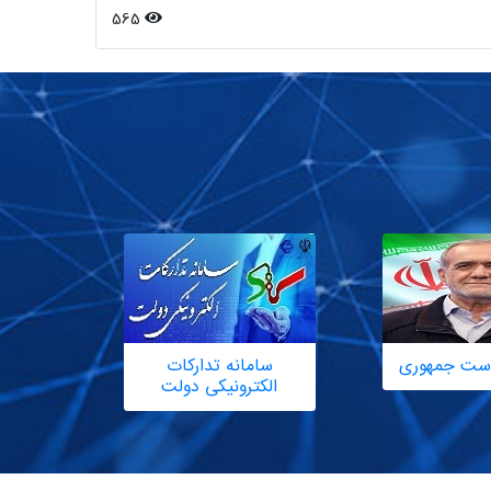
565
یاست جمهوری
سامانه تدارکات
الکترونیکی دولت