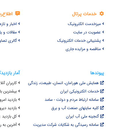
خدمات پرتال
اطلاع‌ر
میزخدمت الکترونیک
اخبار و تازه‌
عضویت در سایت
مقالات و ی
پشتیبانی خدمات الکترونیک
گالری تصاو
مناقصه و مزایده جاری
پیوندها
آمار بازدید
همایش ملی هورامان، انسان، طبیعت، زندگی
کاربران آنلای
خدمات الکترونیکی ایران
بیشترین بازد
سامانه ارتباط مردم و دولت - سامد
بازدید امروز : 7
کلیه سایتهای صنعت آب و برق
بازدید دیروز
گنجینه ملی آب ایران
کل بازدید : ,064,476
سامانه رسیدگی به شکایات شرکت مدیریت
آخرین به روزرسانی : 