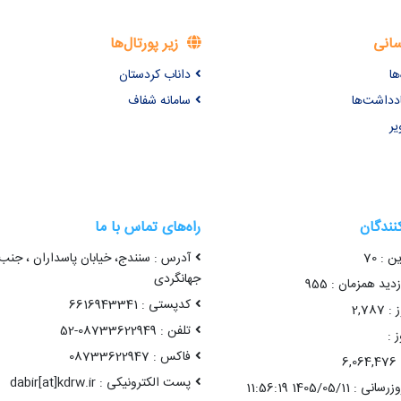
سانی
زیر پورتال‌ها
ها
داناب کردستان
ادداشت‌ها
سامانه شفاف
یر
کنندگان
راه‌های تماس با ما
ن : 70
آدرس : سنندج، خیابان پاسداران ، جنب
جهانگردی
ید همزمان : 955
کدپستی : 6616943341
2,78
تلفن : 08733622949-52
 :
فاکس : 08733622947
6
پست الکترونیکی : dabir[at]kdrw.ir
1405/05/11 11:56:19