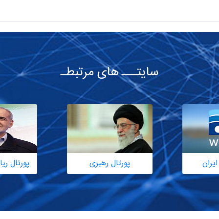
سایتـــ های مرتبطـ
ایران
پورتال رهبری
پورتال ر