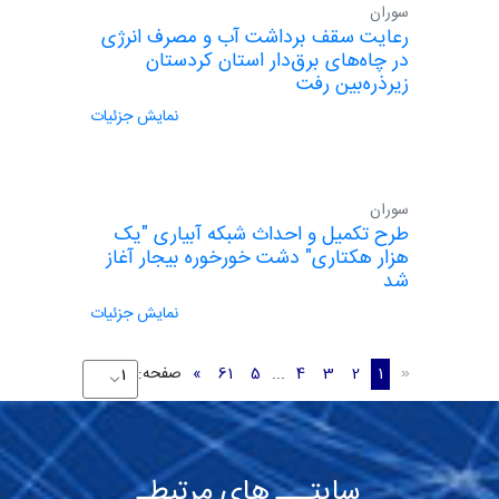
سوران
رعایت سقف برداشت آب و مصرف انرژی
در چاه‌های برق‌دار استان کردستان
زیرذره‌بین رفت
نمایش جزئیات
سوران
طرح تکمیل و احداث شبکه آبیاری "یک
هزار هکتاری" دشت خورخوره بیجار آغاز
شد
نمایش جزئیات
1
2
3
4
...
5
61
»
صفحه:
«
سایتـــ های مرتبطـ