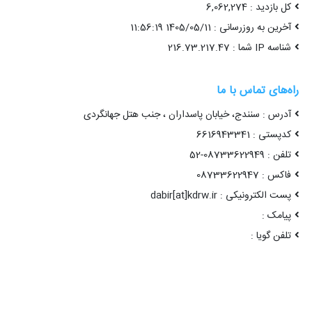
کل بازدید : 6,062,274
آخرین به روزرسانی : 1405/05/11 11:56:19
شناسه IP شما : 216.73.217.47
راه‌های تماس با ما
آدرس : سنندج، خیابان پاسداران ، جنب هتل جهانگردی
کدپستی : 6616943341
تلفن : 08733622949-52
فاکس : 08733622947
پست الکترونیکی : dabir[at]kdrw.ir
پیامک :
تلفن گویا :