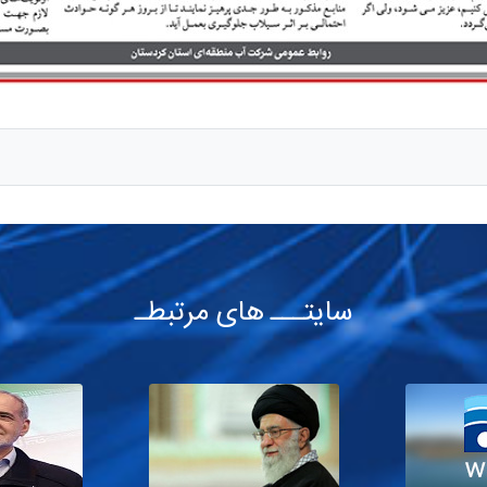
سایتـــ های مرتبطـ