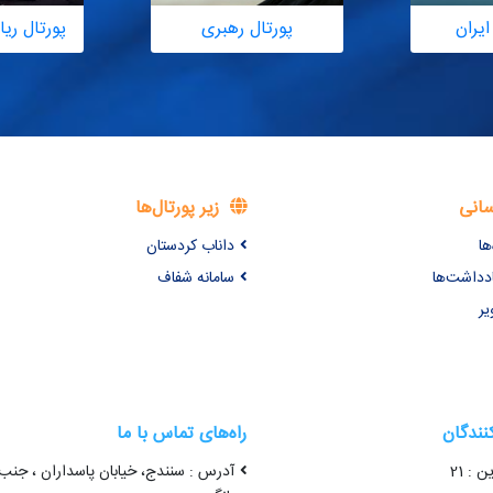
ایران
پورتال رهبری
پورتال ر
سانی
زیر پورتال‌ها
ها
داناب کردستان
ادداشت‌ها
سامانه شفاف
یر
کنندگان
راه‌های تماس با ما
ن : 21
آدرس : سنندج، خیابان پاسداران ، جنب