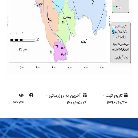
تاریخ ثبت :
آخرین به روزرسانی :
3274
1400/05/09
1396/10/13