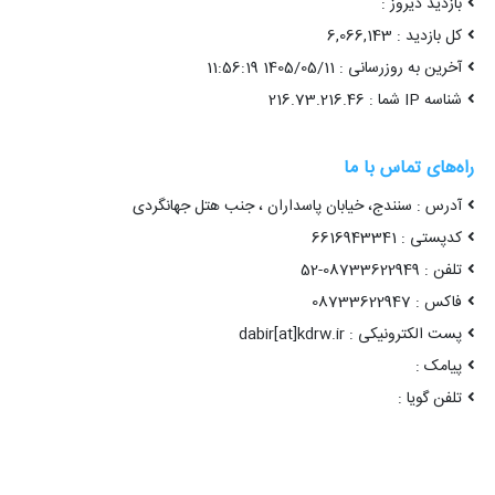
بازدید دیروز :
کل بازدید : 6,066,143
آخرین به روزرسانی : 1405/05/11 11:56:19
شناسه IP شما : 216.73.216.46
راه‌های تماس با ما
آدرس : سنندج، خیابان پاسداران ، جنب هتل جهانگردی
کدپستی : 6616943341
تلفن : 08733622949-52
فاکس : 08733622947
پست الکترونیکی : dabir[at]kdrw.ir
پیامک :
تلفن گویا :