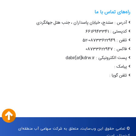
راه‌های تماس با ما
آدرس : سنندج، خیابان پاسداران ، جنب هتل جهانگردی
کدپستی : 6616943341
تلفن : 08733622949-52
فاکس : 08733622947
پست الکترونیکی : dabir[at]kdrw.ir
پیامک :
تلفن گویا :
© تمامی حقوق این وب‌سایت، متعلق به شرکت سهامی آب منطقه‌ای
کردستان است.