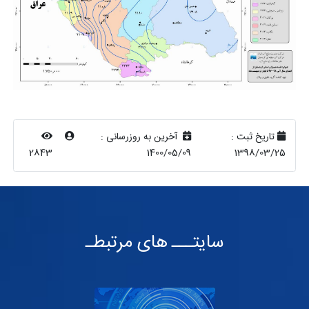
تاریخ ثبت :
آخرین به روزرسانی :
2843
1400/05/09
1398/03/25
سایتـــ های مرتبطـ