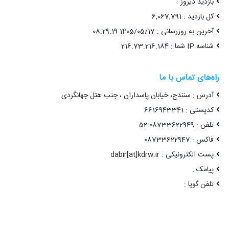
بازدید دیروز :
کل بازدید : 6,067,791
آخرین به روزرسانی : 1405/05/17 08:29:19
شناسه IP شما : 216.73.216.184
راه‌های تماس با ما
آدرس : سنندج، خیابان پاسداران ، جنب هتل جهانگردی
کدپستی : 6616943341
تلفن : 08733622949-52
فاکس : 08733622947
پست الکترونیکی : dabir[at]kdrw.ir
پیامک :
تلفن گویا :