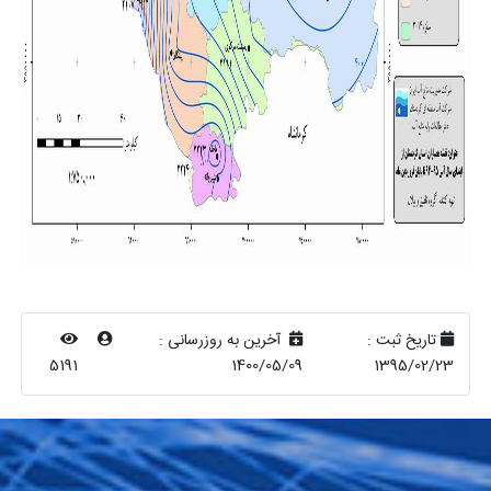
تاریخ ثبت :
آخرین به روزرسانی :
5191
1400/05/09
1395/02/23