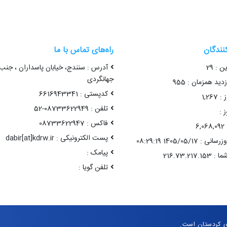
کنندگان
راه‌های تماس با ما
ن : 29
آدرس : سنندج، خیابان پاسداران ، جنب
جهانگردی
ید همزمان : 955
کدپستی : 6616943341
1,26
تلفن : 08733622949-52
 :
فاکس : 08733622947
6
پست الکترونیکی : dabir[at]kdrw.ir
1405/05/17 08:29:19
پیامک :
تلفن گویا :
ی کردستان است.