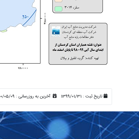
تاریخ ثبت :
1399/01/31
آخرین به روزرسانی :
00/05/09