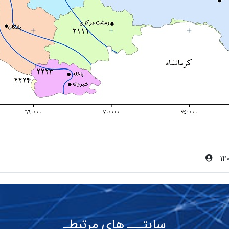
14
سایتـــ های مرتبطـ