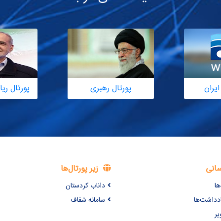
ایران
پورتال رهبری
پورتال ر
سانی
زیر پورتال‌ها
ها
داناب کردستان
ادداشت‌ها
سامانه شفاف
یر