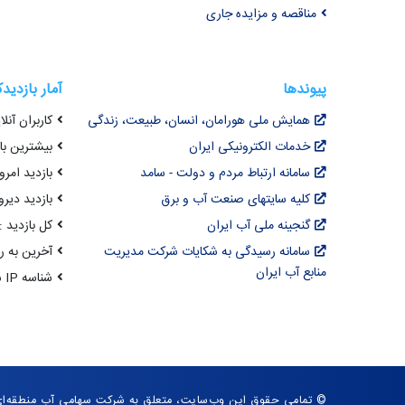
مناقصه و مزایده جاری
پیوندها
آمار بازدید
همایش ملی هورامان، انسان، طبیعت، زندگی
کاربران آنلای
خدمات الکترونیکی ایران
بیشترین بازد
سامانه ارتباط مردم و دولت - سامد
بازدید امروز : 7
کلیه سایتهای صنعت آب و برق
بازدید دیروز
گنجینه ملی آب ایران
کل بازدید : ,068,092
سامانه رسیدگی به شکایات شرکت مدیریت
آخرین به روزرسانی : 
منابع آب ایران
شناسه IP شما : 216.73.217.153
© تمامی حقوق این وب‌سایت، متعلق به شرکت سهامی آب منطقه‌ا