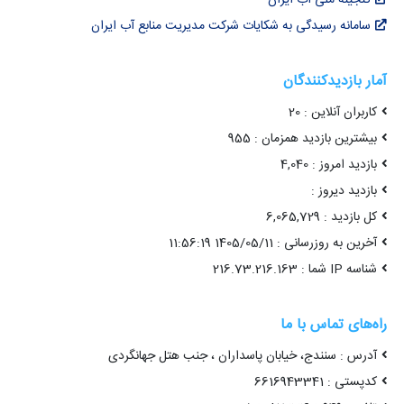
سامانه رسیدگی به شکایات شرکت مدیریت منابع آب ایران
آمار بازدیدکنندگان
کاربران آنلاین : 20
بیشترین بازدید همزمان : 955
بازدید امروز : 4,040
بازدید دیروز :
کل بازدید : 6,065,729
آخرین به روزرسانی : 1405/05/11 11:56:19
شناسه IP شما : 216.73.216.163
راه‌های تماس با ما
آدرس : سنندج، خیابان پاسداران ، جنب هتل جهانگردی
کدپستی : 6616943341