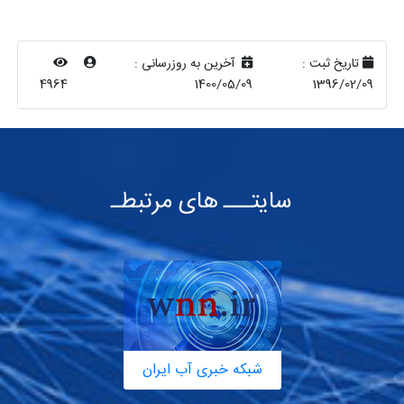
تاریخ ثبت :
آخرین به روزرسانی :
4964
1400/05/09
1396/02/09
سایتـــ های مرتبطـ
شبکه خبری آب ایران