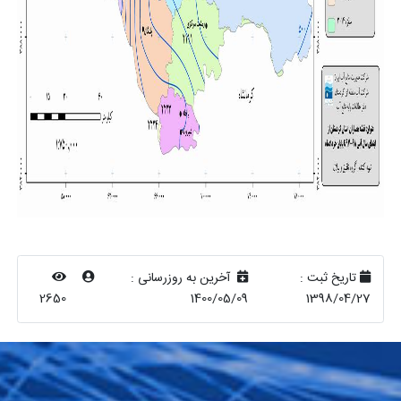
تاریخ ثبت :
آخرین به روزرسانی :
2650
1400/05/09
1398/04/27