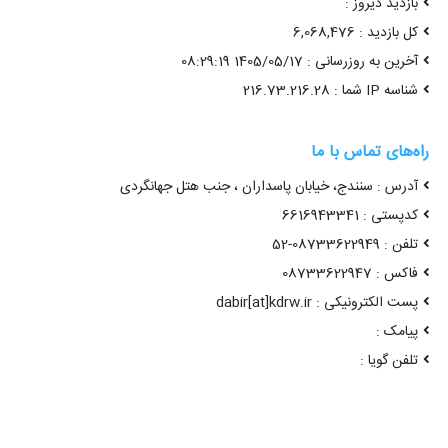
بازدید دیروز :
کل بازدید : 6,068,476
آخرین به روزرسانی : 1405/05/17 08:29:19
شناسه IP شما : 216.73.216.28
راه‌های تماس با ما
آدرس : سنندج، خیابان پاسداران ، جنب هتل جهانگردی
کدپستی : 6616943341
تلفن : 08733622949-52
فاکس : 08733622947
پست الکترونیکی : dabir[at]kdrw.ir
پیامک :
تلفن گویا :