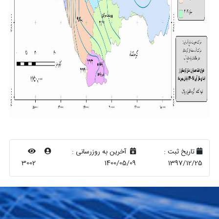
تاریخ ثبت :
آخرین به روزرسانی :
3002
1400/05/09
1397/12/25