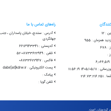
کنندگان
راه‌های تماس با ما
ن : 12
آدرس : سنندج، خیابان پاسداران ، جنب
جهانگردی
ید همزمان : 955
کدپستی : 6616943341
 678
تلفن : 08733622949-52
 :
فاکس : 08733622947
6
پست الکترونیکی : dabir[at]kdrw.ir
1405/05/11 11:56:19
پیامک :
تلفن گویا :
ی کردستان است.