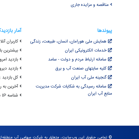
مناقصه و مزایده جاری
پیوندها
آمار بازدید
همایش ملی هورامان، انسان، طبیعت، زندگی
کاربران آنلای
خدمات الکترونیکی ایران
بیشترین بازد
سامانه ارتباط مردم و دولت - سامد
بازدید امروز :
کلیه سایتهای صنعت آب و برق
بازدید دیروز
گنجینه ملی آب ایران
کل بازدید : ,066,519
سامانه رسیدگی به شکایات شرکت مدیریت
آخرین به روزرسانی : 
منابع آب ایران
شناسه IP شما : 216.73.216.251
© تمامی حقوق این وب‌سایت، متعلق به شرکت سهامی آب منطقه‌ا