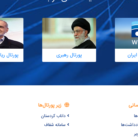
ایران
پورتال رهبری
پورتال ر
سانی
زیر پورتال‌ها
ها
داناب کردستان
ادداشت‌ها
سامانه شفاف
یر