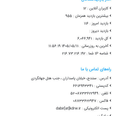
کاربران آنلاین : 12
بیشترین بازدید همزمان : 955
بازدید امروز : 116
بازدید دیروز :
کل بازدید : 6,066,941
آخرین به روزرسانی : 1405/05/11 11:56:19
شناسه IP شما : 216.73.216.192
راه‌های تماس با ما
آدرس : سنندج، خیابان پاسداران ، جنب هتل جهانگردی
کدپستی : 6616943341
تلفن : 08733622949-52
فاکس : 08733622947
پست الکترونیکی : dabir[at]kdrw.ir
پیامک :