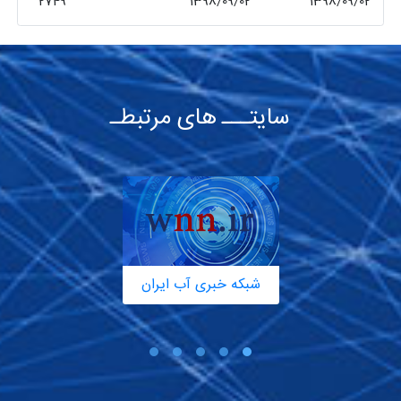
2749
1398/09/02
1398/09/02
سایتـــ های مرتبطـ
شبکه خبری آب ایران