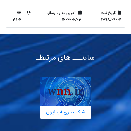
تاریخ ثبت :
آخرین به روزرسانی :
3104
1404/02/03
1398/09/02
سایتـــ های مرتبطـ
شبکه خبری آب ایران