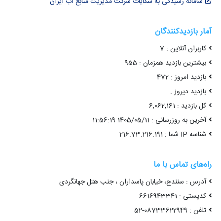
سامانه رسیدگی به شکایات شرکت مدیریت منابع آب ایران
آمار بازدیدکنندگان
کاربران آنلاین : 7
بیشترین بازدید همزمان : 955
بازدید امروز : 472
بازدید دیروز :
کل بازدید : 6,062,161
آخرین به روزرسانی : 1405/05/11 11:56:19
شناسه IP شما : 216.73.216.191
راه‌های تماس با ما
آدرس : سنندج، خیابان پاسداران ، جنب هتل جهانگردی
کدپستی : 6616943341
تلفن : 08733622949-52