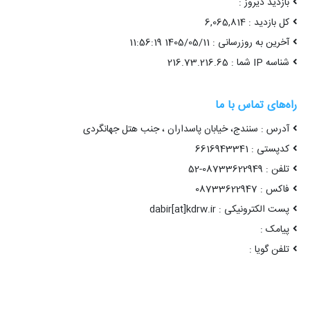
بازدید دیروز :
کل بازدید : 6,065,814
آخرین به روزرسانی : 1405/05/11 11:56:19
شناسه IP شما : 216.73.216.65
راه‌های تماس با ما
آدرس : سنندج، خیابان پاسداران ، جنب هتل جهانگردی
کدپستی : 6616943341
تلفن : 08733622949-52
فاکس : 08733622947
پست الکترونیکی : dabir[at]kdrw.ir
پیامک :
تلفن گویا :