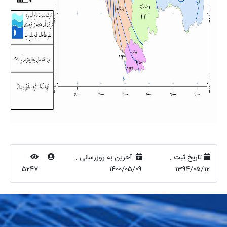
تاریخ ثبت :
آخرین به روزرسانی :
5247
1400/05/09
1394/05/12