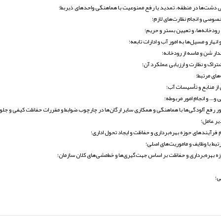
ی دشت‌ها در منطقه، تمدید یا رفع ممنوعیت با هماهنگی واحدهای ذیربط؛
صوصی و انجام نظارت‌های لازم؛
ودخانه‌ها، و تعیین بستر و حریم؛
هار و مسیل‌ها به امور آب و ادارات تابعه؛
ار شن و ماسه از رودخانه؛
راک و نظارت و ارزیابی عملکرد آن؛
های مرتبط؛
از منابع و تأسیسات آب؛
.. و انجام امور مربوطه؛
ر رفع آلودگی‌ها با هماهنگی و همکاری سایر ارگان‌ها در چارچوب ضوابط و مقررات حفاظت کیفی و جلوگی
یر عامل؛
 فرآیندهای حوزه بهره‌برداری و حفاظت و ایجاد تحول اداری؛
بط با وظایف و ماموریت‌های اصلی؛
زه بهره‌برداری و حفاظت بر اساس جهت‌گیری‌ها و خط‌مشی‌های کلان سازمان؛
ی؛