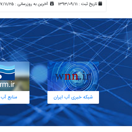
تاریخ ثبت :
1393/09/11
آخرین به روزرسانی :
7/11/25
شبکه خبری آب ایران
منابع آب 