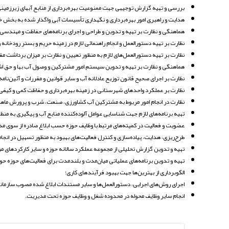
بررسی و تهیه گزارش توجیهی جهت ممنوعیت بهره‌برداری از منابع آبهای زیرزمین
هدایت و راهبری امور بهره‌برداری و نگهداری تأسیسات آبی واگذار شده به بخش خ
هماهنگی و نظارت بر تهیه و تدوین و طراحی و اجرای برنامه‌های حفاظت و مهندسی ر
نظارت بر تهیه دستورالعمل و انجام راهنمائی لازم در زمینه حریم و بستر رودخانه و ان
نظارت بر تهیه دستورالعمل‌های لازم به منظور تعیین و نظارت بر میزان برداشت مقد
هماهنگی و نظارت بر تهیه و تدوین سیستم امور مشترکین و وصول آب بها و حق اشت
نظارت بر اجرای صحیح قانون توزیع عادلانه آب و سایر قوانین و مقررات و آئین‌نامه‌
نظارت بر عملکرد واحدهای شهرستانی در زمینه بهره‌برداری و حفاظت کمی و کیفی 
نظارت در انجام امور مربوط به مشترکین آب کشاورزی، صنعت، شرب و پرورش ماهی و.
تهیه برنامه‌های لازم جهت شناسایی عوامل آلوده‌کننده منابع آب و پیگیری به منظو
عضویت و فعالیت در کمیته‌های مرتبط با وظایف حوزه حسب ابلاغ صادره از سوی مد
طرح‌ریزی، هدایت، پیاده‌سازی و کنترل فعالیت‌های بهبود به منظور تسهیل در انجام
تهیه و تدوین گزارش تحلیلی از مجموعه عملکرد سالانه حوزه و سایر کارکردهای مرت
تهیه‌ و تدوین برنامه‌های عملیاتی میان‌مدت و بلندمدت برای فعالیت‌های حوزه حو
الگوبرداری از بهترین‌ها جهت بهبود فرآیندهای کاری؛
اجرای روش‌های اجرایی، دستورالعمل‌ها و سایر مستندات ابلاغ شده مصوب سازمان
انجام سایر وظایف محوله در محدوده شغل و وظایف حوزه تحت مدیریت
.