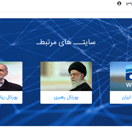
139
سایتـــ های مرتبطـ
ایران
پورتال رهبری
پورتال ر