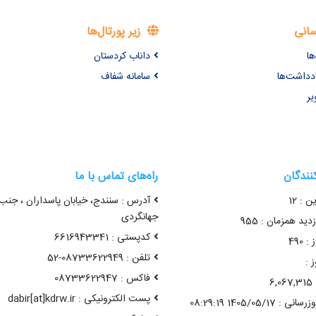
سانی
زیر پورتال‌ها
ها
داناب کردستان
ادداشت‌ها
سامانه شفاف
یر
کنندگان
راه‌های تماس با ما
ن : 12
آدرس : سنندج، خیابان پاسداران ، جنب
جهانگردی
ید همزمان : 955
کدپستی : 6616943341
 490
تلفن : 08733622949-52
 :
فاکس : 08733622947
6
پست الکترونیکی : dabir[at]kdrw.ir
1405/05/17 08:29:19