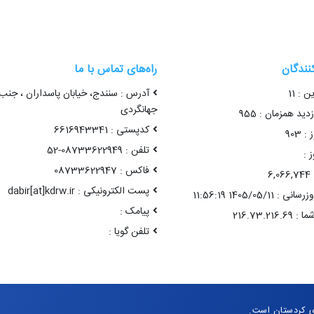
کنندگان
راه‌های تماس با ما
ن : 11
آدرس : سنندج، خیابان پاسداران ، جنب
جهانگردی
ید همزمان : 955
کدپستی : 6616943341
 903
تلفن : 08733622949-52
 :
فاکس : 08733622947
6
پست الکترونیکی : dabir[at]kdrw.ir
1405/05/11 11:56:19
پیامک :
تلفن گویا :
ی کردستان است.