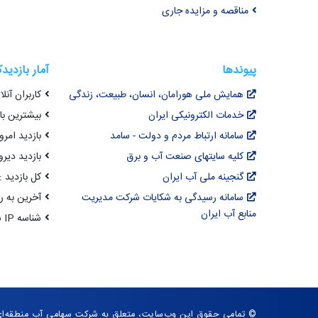
مناقصه و مزایده جاری
پیوندها
آمار بازدید
همایش ملی هورامان، انسان، طبیعت، زندگی
کاربران آنلای
خدمات الکترونیکی ایران
بیشترین بازد
سامانه ارتباط مردم و دولت - سامد
بازدید امروز :
کلیه سایتهای صنعت آب و برق
بازدید دیروز
گنجینه ملی آب ایران
کل بازدید : ,066,744
سامانه رسیدگی به شکایات شرکت مدیریت
آخرین به روزرسانی : 
منابع آب ایران
شناسه IP شما : 216.73.216.69
© تمامی حقوق این وب‌سایت، متعلق به شرکت سهامی آب منطقه‌ا