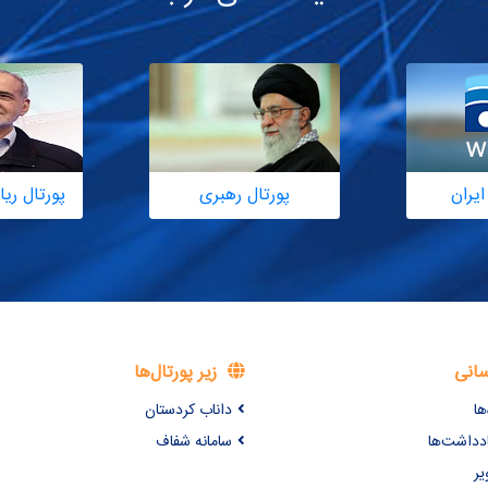
ایران
پورتال رهبری
پورتال ر
سانی
زیر پورتال‌ها
ها
داناب کردستان
ادداشت‌ها
سامانه شفاف
یر