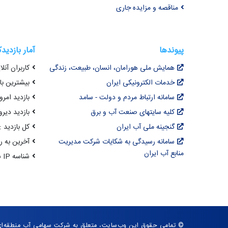
مناقصه و مزایده جاری
پیوندها
آمار بازدید
همایش ملی هورامان، انسان، طبیعت، زندگی
کاربران آنلای
خدمات الکترونیکی ایران
بیشترین بازد
سامانه ارتباط مردم و دولت - سامد
بازدید امروز :
کلیه سایتهای صنعت آب و برق
بازدید دیروز
گنجینه ملی آب ایران
کل بازدید : ,067,346
سامانه رسیدگی به شکایات شرکت مدیریت
آخرین به روزرسانی : 
منابع آب ایران
شناسه IP شما : 216.73.216.108
© تمامی حقوق این وب‌سایت، متعلق به شرکت سهامی آب منطقه‌ا