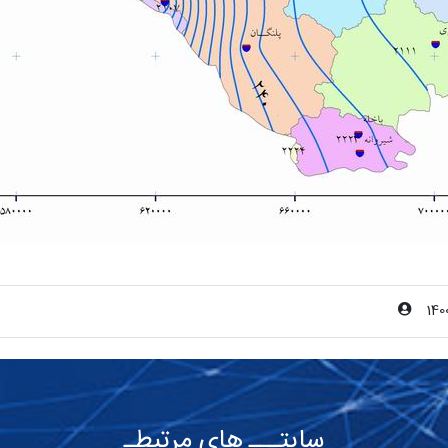
140
سایتـــ های مرتبطـ