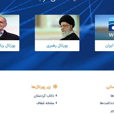
ایران
پورتال رهبری
پورتال ر
سانی
زیر پورتال‌ها
ها
داناب کردستان
ادداشت‌ها
سامانه شفاف
یر