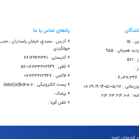
کنندگان
راه‌های تماس با ما
ن : 15
آدرس : سنندج، خیابان پاسداران ، جنب
جهانگردی
ید همزمان : 955
کدپستی : 6616943341
 521
تلفن : 08733622949-52
 :
فاکس : 08733622947
6
پست الکترونیکی : dabir[at]kdrw.ir
1405/05/17 08:29:19
پیامک :
تلفن گویا :
ی کردستان است.