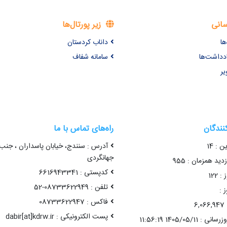
سانی
زیر پورتال‌ها
ها
داناب کردستان
ادداشت‌ها
سامانه شفاف
یر
کنندگان
راه‌های تماس با ما
ن : 14
آدرس : سنندج، خیابان پاسداران ، جنب
جهانگردی
ید همزمان : 955
کدپستی : 6616943341
 122
تلفن : 08733622949-52
 :
فاکس : 08733622947
6
پست الکترونیکی : dabir[at]kdrw.ir
1405/05/11 11:56:19