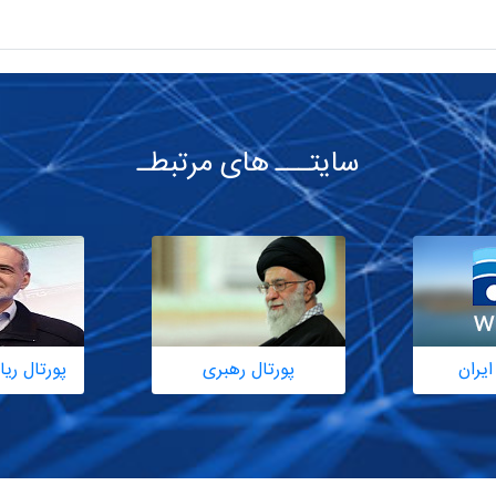
سایتـــ های مرتبطـ
ایران
پورتال رهبری
پورتال ر