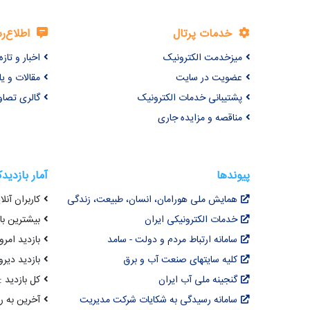
خدمات پرتال
اطلاع‌ر
میزخدمت الکترونیک
اخبار و تازه‌
عضویت در سایت
مقالات و ی
پشتیبانی خدمات الکترونیک
گالری تصاو
مناقصه و مزایده جاری
پیوندها
آمار بازدید
همایش ملی هورامان، انسان، طبیعت، زندگی
کاربران آنلای
خدمات الکترونیکی ایران
بیشترین بازد
سامانه ارتباط مردم و دولت - سامد
بازدید امروز :
کلیه سایتهای صنعت آب و برق
بازدید دیروز
گنجینه ملی آب ایران
کل بازدید : ,066,947
سامانه رسیدگی به شکایات شرکت مدیریت
آخرین به روزرسانی : 