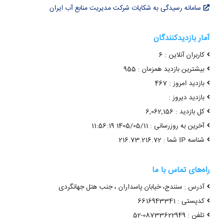
سامانه رسیدگی به شکایات شرکت مدیریت منابع آب ایران
آمار بازدیدکنندگان
کاربران آنلاین : 6
بیشترین بازدید همزمان : 955
بازدید امروز : 467
بازدید دیروز :
کل بازدید : 6,062,156
آخرین به روزرسانی : 1405/05/11 11:56:19
شناسه IP شما : 216.73.216.72
راه‌های تماس با ما
آدرس : سنندج، خیابان پاسداران ، جنب هتل جهانگردی
کدپستی : 6616943341
تلفن : 08733622949-52