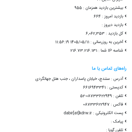
بیشترین بازدید همزمان : 955
بازدید امروز : 664
بازدید دیروز :
کل بازدید : 6,062,353
آخرین به روزرسانی : 1405/05/11 11:56:19
شناسه IP شما : 216.73.216.131
راه‌های تماس با ما
آدرس : سنندج، خیابان پاسداران ، جنب هتل جهانگردی
کدپستی : 6616943341
تلفن : 08733622949-52
فاکس : 08733622947
پست الکترونیکی : dabir[at]kdrw.ir
پیامک :
تلفن گویا :