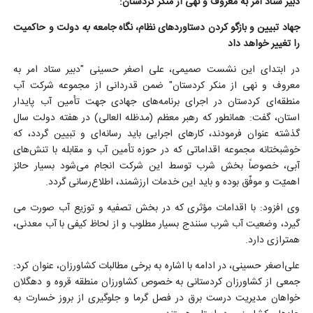
دبیر ستاد امر به معروف و نهی از منکر کردستان:
جهاد تبیین و بازگو کردن دستاوردهای نظام، نگاه جامعه
به
دولت و حاکمیت
را تغییر خواهد داد
در ابتدای این نشست صمیمی، علی اصغر حسینی "دبیر ستاد امر به
معروف و نهی از منکر کردستان" ضمن قدردانی از مجموعه شرکت آب
منطقه‌ای کردستان در اجرای برنامه‌های جهادی جهت تأمین آب پایدار
استان، گفت: همانطور که رهبر معظم (مدظله العالی) در هفته دولت سال
گذشته عنوان فرمودند، کارهای اجرایی باید رسانه‌ای و تبیین گردد، که
خوشبختانه مجموعه اقداماتی که در حوزه تأمین آب و مقابله با تنش‌های
آبی، خصوصاً بخش شرب توسط این شرکت انجام می‌شود بسیار حائز
اهمیّت و موفّق بوده و باید این خدمات ارزشمند، اطلاع‌رسانی گردد.
وی افزود: با اقدامات مؤثری که در بخش تصفیه و توزیع آب صورت می
گیرد، وضعیت آب شرب سنندج بسیار مطلوب و از لحاظ کیفی با آب معدنی،
همترازی دارد.
علی‌اصغر حسینی، در ادامه با اشاره به برخی مطالبات کشاورزان، عنوان کرد:
جمعی از کشاورزان کردستانی به خصوص کشاورزان منطقه قروه و دهگلان
خواهان مدیریت درست برق در فصل گرما و جلوگیری از بروز خسارت به