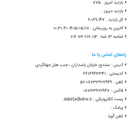
بازدید امروز : 775
بازدید دیروز :
کل بازدید : 6,069,147
آخرین به روزرسانی : 1405/05/18 10:30:40
شناسه IP شما : 216.73.217.114
راه‌های تماس با ما
آدرس : سنندج، خیابان پاسداران ، جنب هتل جهانگردی
کدپستی : 6616943341
تلفن : 08733622949-52
فاکس : 08733622947
پست الکترونیکی : dabir[at]kdrw.ir
پیامک :
تلفن گویا :