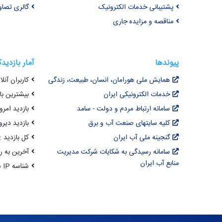
پشتیبانی خدمات الکترونیک
گالری تصاو
مناقصه و مزایده جاری
پیوندها
آمار بازدید
همایش ملی هورامان، انسان، طبیعت، زندگی
کاربران آنلای
خدمات الکترونیکی ایران
بیشترین بازد
سامانه ارتباط مردم و دولت - سامد
بازدید امروز :
کلیه سایتهای صنعت آب و برق
بازدید دیروز
گنجینه ملی آب ایران
کل بازدید : ,069,137
سامانه رسیدگی به شکایات شرکت مدیریت
آخرین به روزرسانی : 
منابع آب ایران
شناسه IP شما : 216.73.216.152