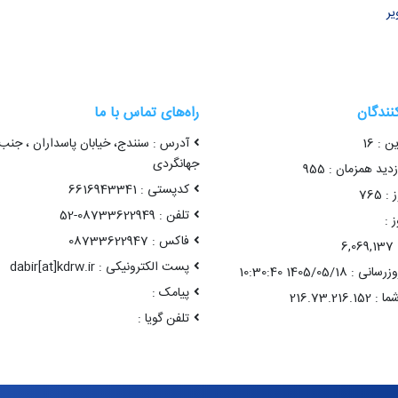
یر
کنندگان
راه‌های تماس با ما
ن : 16
آدرس : سنندج، خیابان پاسداران ، جنب
جهانگردی
ید همزمان : 955
کدپستی : 6616943341
 765
تلفن : 08733622949-52
 :
فاکس : 08733622947
6
پست الکترونیکی : dabir[at]kdrw.ir
1405/05/18 10:30:40
پیامک :
تلفن گویا :