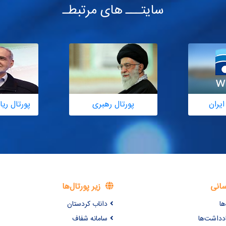
سایتـــ های مرتبطـ
ایران
پورتال رهبری
پورتال ر
سانی
زیر پورتال‌ها
ها
داناب کردستان
ادداشت‌ها
سامانه شفاف