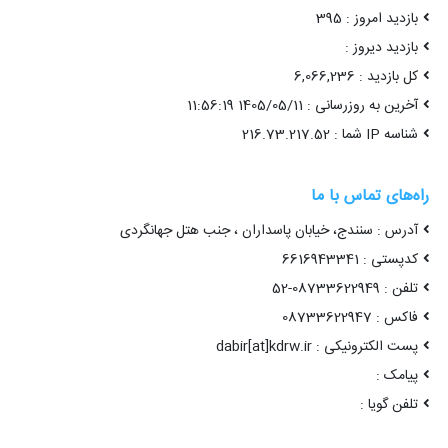
بازدید امروز : 395
بازدید دیروز :
کل بازدید : 6,066,236
آخرین به روزرسانی : 1405/05/11 11:56:19
شناسه IP شما : 216.73.217.52
راه‌های تماس با ما
آدرس : سنندج، خیابان پاسداران ، جنب هتل جهانگردی
کدپستی : 6616943341
تلفن : 08733622949-52
فاکس : 08733622947
پست الکترونیکی : dabir[at]kdrw.ir
پیامک :
تلفن گویا :