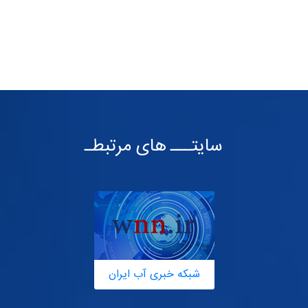
سایتـــ های مرتبطـ
شبکه خبری آب ایران