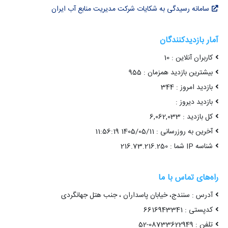
سامانه رسیدگی به شکایات شرکت مدیریت منابع آب ایران
آمار بازدیدکنندگان
کاربران آنلاین : 10
بیشترین بازدید همزمان : 955
بازدید امروز : 344
بازدید دیروز :
کل بازدید : 6,062,033
آخرین به روزرسانی : 1405/05/11 11:56:19
شناسه IP شما : 216.73.216.250
راه‌های تماس با ما
آدرس : سنندج، خیابان پاسداران ، جنب هتل جهانگردی
کدپستی : 6616943341
تلفن : 08733622949-52